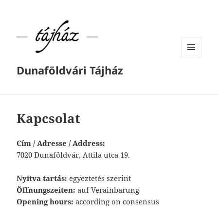
MENÜ
Dunaföldvári Tájház
ÉS
WIDGETEK
Kapcsolat
Cím / Adresse / Address:
7020 Dunaföldvár, Attila utca 19.
Nyitva tartás:
egyeztetés szerint
Öffnungszeiten:
auf Verainbarung
Opening hours:
according on consensus