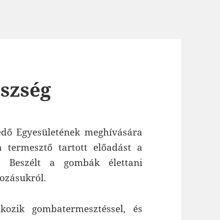
szség
édő Egyesületének meghívására
termesztő tartott előadást a
. Beszélt a gombák élettani
gozásukról.
kozik gombatermesztéssel, és