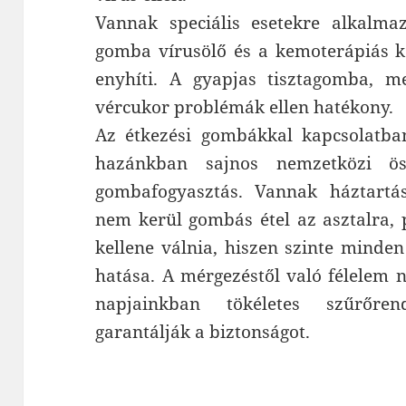
Vannak speciális esetekre alkalmaz
gomba vírusölő és a kemoterápiás k
enyhíti. A gyapjas tisztagomba, m
vércukor problémák ellen hatékony.
Az étkezési gombákkal kapcsolatba
hazánkban sajnos nemzetközi ös
gombafogyasztás. Vannak háztart
nem kerül gombás étel az asztalra, 
kellene válnia, hiszen szinte minde
hatása. A mérgezéstől való félelem n
napjainkban tökéletes szűrőre
garantálják a biztonságot.