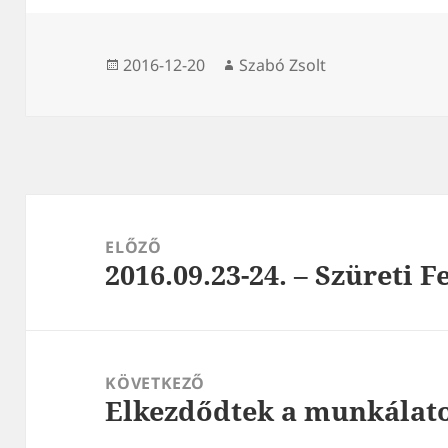
Közzétéve
Szerző
2016-12-20
Szabó Zsolt
Bejegyzés
navigáció
ELŐZŐ
2016.09.23-24. – Szüreti F
Korábbi
bejegyzések:
KÖVETKEZŐ
Elkezdődtek a munkálat
Következő
bejegyzések: