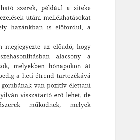
ható szerek, például a siteke
ezelések utáni mellékhatásokat
ely hazánkban is előfordul, a
n megjegyezte az előadó, hogy
szehasonlításban alacsony a
ások, melyekben hónapokon át
pedig a heti étrend tartozékává
n gombának van pozitív élettani
yilván visszatartó erő lehet, de
ndszerek működnek, melyek