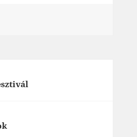
esztivál
ok