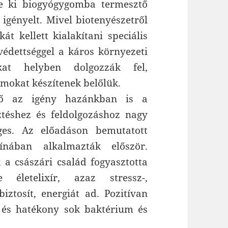
te ki biogyógygomba termesztő
t igényelt. Mivel biotenyészetről
át kellett kialakítani speciális
védettséggel a káros környezeti
at helyben dolgozzák fel,
umokat készítenek belőlük.
nő az igény hazánkban is a
téshez és feldolgozáshoz nagy
ges. Az előadáson bemutatott
nában alkalmazták először.
a császári család fogyasztotta
életelixír, azaz stressz-,
biztosít, energiát ad. Pozitívan
, és hatékony sok baktérium és