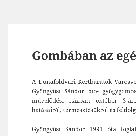
Gombában az egé
A Dunaföldvári Kertbarátok Városv
Gyöngyösi Sándor bio- gyógygomba 
művelődési házban október 3-án
hatásairól, termesztésükről és feldol
Gyöngyösi Sándor 1991 óta foglal