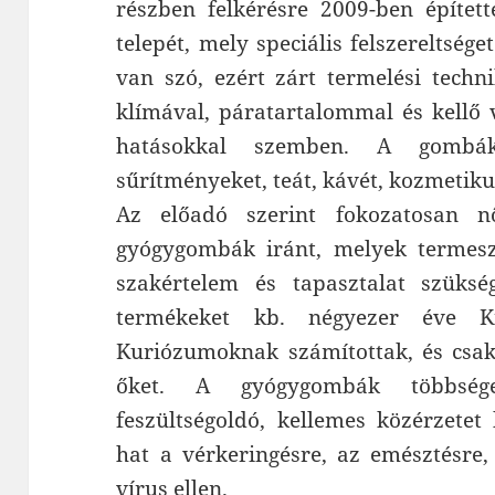
részben felkérésre 2009-ben építet
telepét, mely speciális felszereltsége
van szó, ezért zárt termelési technik
klímával, páratartalommal és kellő 
hatásokkal szemben. A gombák
sűrítményeket, teát, kávét, kozmetik
Az előadó szerint fokozatosan 
gyógygombák iránt, melyek termesz
szakértelem és tapasztalat szüksé
termékeket kb. négyezer éve Kí
Kuriózumoknak számítottak, és csak 
őket. A gyógygombák többsége 
feszültségoldó, kellemes közérzetet 
hat a vérkeringésre, az emésztésre
vírus ellen.